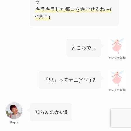
ら
キラキラした毎日を過ごせるね～(
*´艸｀)
ところで…
アンダラ妖精
「鬼」ってナニ(*’▽’)？
アンダラ妖精
知らんのかい‼
Kayoi